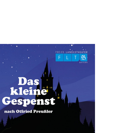
SEPTEMBER 2026
01
02
03
04
05
06
07
08
09
10
11
12
13
14
15
16
17
18
19
20
21
22
23
24
25
26
27
28
29
30
OKTOBER 2026
01
02
03
04
05
06
07
08
09
10
11
12
13
14
15
16
17
18
19
20
21
22
23
24
25
26
27
28
29
30
31
NOVEMBER 2026
01
02
03
04
05
06
07
08