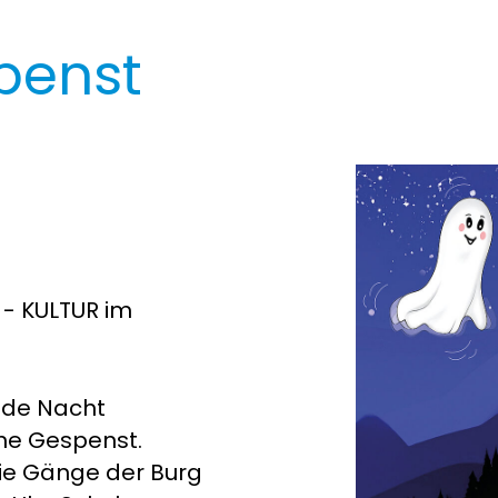
penst
 - KULTUR im
Jede Nacht
ine Gespenst.
die Gänge der Burg