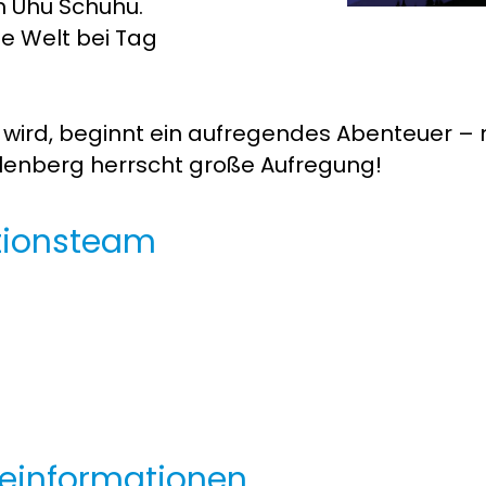
m Uhu Schuhu.
e Welt bei Tag
it wird, beginnt ein aufregendes Abenteuer – 
lenberg herrscht große Aufregung!
tionsteam
einformationen