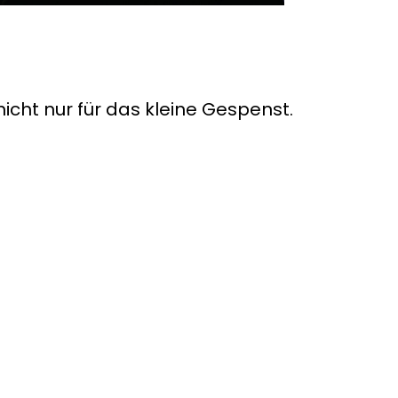
09
10
11
12
13
14
15
16
17
18
19
20
21
22
23
24
25
26
27
28
29
30
nicht nur für das kleine Gespenst.
DEZEMBER 2026
01
02
03
04
05
06
07
08
09
10
11
12
13
14
15
16
17
18
19
20
21
22
23
24
25
26
27
28
29
30
31
JANUAR 2027
01
02
03
04
05
06
07
08
09
10
11
12
13
14
15
16
17
18
19
20
21
22
23
24
25
26
27
28
29
30
31