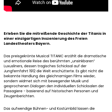
01
02
03
04
05
06
07
01
02
03
04
08
09
10
11
12
13
14
05
06
07
08
09
10
11
15
16
17
18
19
20
21
12
13
14
15
16
17
18
22
23
24
25
26
27
28
19
20
21
22
23
24
25
29
30
31
26
27
28
29
30
JULI 2027
DEZEMBER 2027
Erleben Sie die mitreißende Geschichte der Titanic in
01
02
03
04
01
02
03
04
05
einer einzigartigen Inszenierung des Freien
05
06
07
08
09
10
11
06
07
08
09
10
11
12
Landestheaters Bayern.
12
13
14
15
16
17
18
13
14
15
16
17
18
19
19
20
21
22
23
24
25
20
21
22
23
24
25
26
26
27
28
29
30
31
27
28
29
30
31
Das preisgekrönte Musical TITANIC erzählt die dramatische
und emotionale Reise des berühmten „unsinkbaren“
Luxusliners, dessen tragisches Schicksal auf der
Jungfernfahrt 1912 die Welt erschütterte. Es gibt nicht die
bekannte Handlung des gleichnamigen Films wieder,
sondern widmet sich mit bewegender Musik und
gesprochenen Dialogen den individuellen Schicksalen der
Passagiere - basierend auf historischen Personen und
Zeugenberichten.
Das aufwendige Bühnen- und Kostümbild lassen die