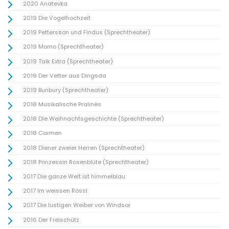
2020 Anatevka
01
02
03
04
05
06
07
01
02
03
04
08
09
10
11
12
13
14
05
06
07
08
09
10
11
2019 Die Vogelhochzeit
15
16
17
18
19
20
21
12
13
14
15
16
17
18
22
23
24
25
26
27
28
19
20
21
22
23
24
25
2019 Pettersson und Findus (Sprechtheater)
29
30
31
26
27
28
29
30
2019 Momo (Sprechtheater)
2019 Talk Extra (Sprechtheater)
JULI 2027
DEZEMBER 2027
2019 Der Vetter aus Dingsda
01
02
03
04
01
02
03
04
05
05
06
07
08
09
10
11
06
07
08
09
10
11
12
2019 Bunbury (Sprechtheater)
12
13
14
15
16
17
18
13
14
15
16
17
18
19
19
20
21
22
23
24
25
20
21
22
23
24
25
26
2018 Musikalische Pralinés
26
27
28
29
30
31
27
28
29
30
31
2018 Die Weihnachtsgeschichte (Sprechtheater)
2018 Carmen
2018 Diener zweier Herren (Sprechtheater)
2018 Prinzessin Rosenblüte (Sprechtheater)
2017 Die ganze Welt ist himmelblau
2017 Im weissen Rössl
2017 Die lustigen Weiber von Windsor
2016 Der Freischütz