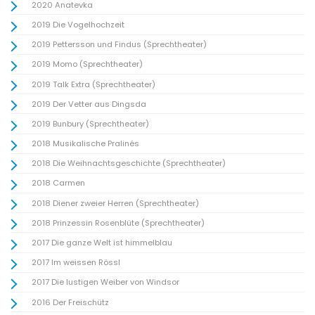
2020 Anatevka
01
02
03
04
05
06
07
01
02
03
04
08
09
10
11
12
13
14
05
06
07
08
09
10
11
2019 Die Vogelhochzeit
15
16
17
18
19
20
21
12
13
14
15
16
17
18
22
23
24
25
26
27
28
19
20
21
22
23
24
25
2019 Pettersson und Findus (Sprechtheater)
29
30
31
26
27
28
29
30
2019 Momo (Sprechtheater)
2019 Talk Extra (Sprechtheater)
JULI 2027
DEZEMBER 2027
2019 Der Vetter aus Dingsda
01
02
03
04
01
02
03
04
05
05
06
07
08
09
10
11
06
07
08
09
10
11
12
2019 Bunbury (Sprechtheater)
12
13
14
15
16
17
18
13
14
15
16
17
18
19
19
20
21
22
23
24
25
20
21
22
23
24
25
26
2018 Musikalische Pralinés
26
27
28
29
30
31
27
28
29
30
31
2018 Die Weihnachtsgeschichte (Sprechtheater)
2018 Carmen
2018 Diener zweier Herren (Sprechtheater)
2018 Prinzessin Rosenblüte (Sprechtheater)
2017 Die ganze Welt ist himmelblau
2017 Im weissen Rössl
2017 Die lustigen Weiber von Windsor
2016 Der Freischütz